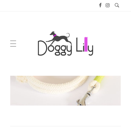
Doggy Lilly
GIFT PACKAGES
ENGLISH