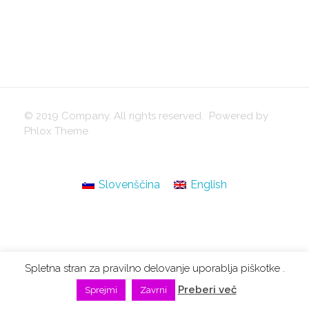
Slovenščina
© 2019 Company. All rights reserved. Powered by
Phlox Theme
Slovenščina
English
Spletna stran za pravilno delovanje uporablja piškotke .
Preberi več
Sprejmi
Zavrni