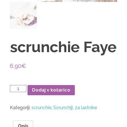
igrače
scrunchie Faye
6,90
€
Dodaj v košarico
Kategoriji:
scrunchie
,
Scrunchiji
,
za lastnike
Opis