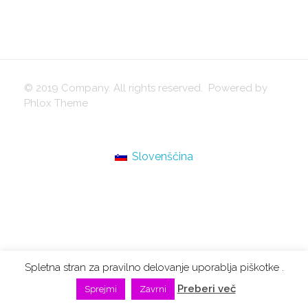
igrače
© 2019 Company. All rights reserved. Powered by
Phlox Theme
Slovenščina
Spletna stran za pravilno delovanje uporablja piškotke .
Preberi več
Sprejmi
Zavrni