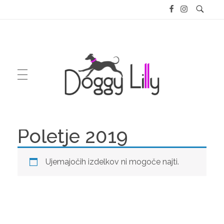
Poletje 2019
Doggy Lilly
Poletje 2019
ZA PSE
Ujemajočih izdelkov ni mogoče najti.
Pasja oblačila
SLOVENŠČINA
modni dodatki