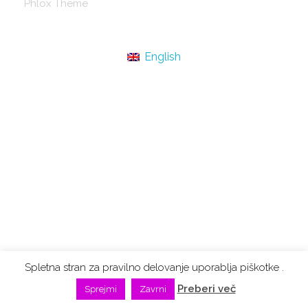
Phlox Theme
English
Spletna stran za pravilno delovanje uporablja piškotke .
Preberi več
Sprejmi
Zavrni